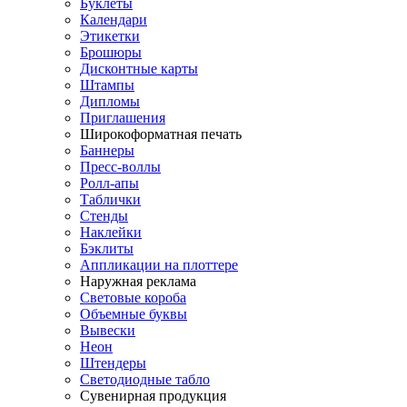
Буклеты
Календари
Этикетки
Брошюры
Дисконтные карты
Штампы
Дипломы
Приглашения
Широкоформатная печать
Баннеры
Пресс-воллы
Ролл-апы
Таблички
Стенды
Наклейки
Бэклиты
Аппликации на плоттере
Наружная реклама
Световые короба
Объемные буквы
Вывески
Неон
Штендеры
Светодиодные табло
Сувенирная продукция