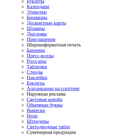
Буклеты
Календари
Этикетки
Брошюры
Дисконтные карты
Штампы
Дипломы
Приглашения
Широкоформатная печать
Баннеры
Пресс-воллы
Ролл-апы
Таблички
Стенды
Наклейки
Бэклиты
Аппликации на плоттере
Наружная реклама
Световые короба
Объемные буквы
Вывески
Неон
Штендеры
Светодиодные табло
Сувенирная продукция