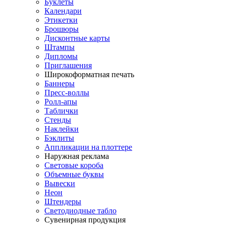
Буклеты
Календари
Этикетки
Брошюры
Дисконтные карты
Штампы
Дипломы
Приглашения
Широкоформатная печать
Баннеры
Пресс-воллы
Ролл-апы
Таблички
Стенды
Наклейки
Бэклиты
Аппликации на плоттере
Наружная реклама
Световые короба
Объемные буквы
Вывески
Неон
Штендеры
Светодиодные табло
Сувенирная продукция